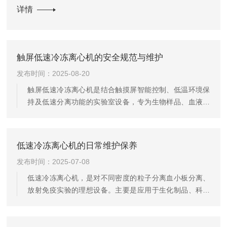
挥相应作用。从整体结构与功能设计来看，设备主要分为三个
详情
核心组成部...
触屏低速冷冻离心机的安全规范与维护
发布时间：2025-08-20
触屏低速冷冻离心机是结合触摸屏智能控制、低温环境保
持及低速分离功能的实验室设备，专为生物样品、血液制
品等温度敏感型物质的分离设计。安全规范与维护：‌操作
禁忌‌：运行时操作员不得离开，紧急情况按制动钮（非直
接断电）。‌转子盖必须拧紧至无缝隙，定期检查磨损情
低速冷冻离心机的日常维护保养
况。‌‌清洁保养‌：每次使用后清洁腔体和转子，存放前排干
发布时间：2025-07-08
冷凝水，避免长期通电。‌使用及注意事项：取离心管两
支，在天平上称过，调节管内材料的量，使相对两管连同
低速冷冻离心机，是对不同密度的粒子分离血小板分离、
其管套的重量相等。如仅有材料一支，则可盛清水于相对
放射免疫实验的理想设备。主要是应用于生化制品、科技
一支中以平衡。将盛有...
研究、食品安全、医药卫生、血站、医院医药科技教育和
生产部门分子生化、环卫等行业。典型应用场景：临床医
学：血液成分分离（血清/血浆）、细胞沉淀；医院检验