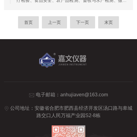
疗检验、食品安全、农产品检测、畜牧与水产检测、微生
动脱帽低速离心机时，首先需要...
物、分子化学、环保、质检等行业。微电脑控制，预设：
离心力、转速、离心时间、工作程序且与转子型号LED同
步显示。具有定速计时（atsetrpm）功能：让用户获得可
首页
上一页
下一页
末页
重复的结果，提高离心机的可比性。20个工作程序选择，
用户可自由编程、调用其设定的工作参数，避免重复设
定，提高工作效率。自动平衡，不平衡保护，出错或不平
衡时，声音信号提示；自动失衡识别。倒计时小于1分钟，
以秒为单位显示。无...
电子邮箱：
anhujiaven@163.com
公司地址：安徽省合肥市肥西县经济开发区汤口路与皋城
路交口人民万福产业园S2-8栋