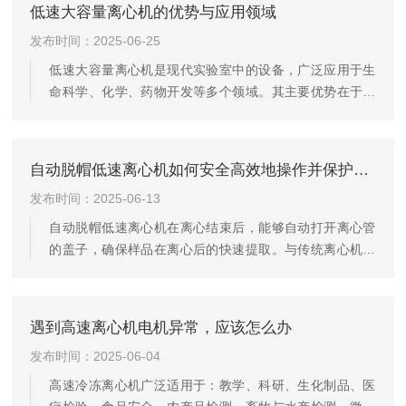
低速大容量离心机的优势与应用领域
科、血站标本处理‌。生物制药：蛋白质纯化、核酸提取、
发布时间：2025-06-25
疫苗制备；生物制品分离提纯‌。科研与质检：食品脂肪分
层分析、环境微生物浓缩；乳制品检测、污水处理‌。自动
低速大容量离心机是现代实验室中的设备，广泛应用于生
平衡，不平衡保护；出错或不平衡时报警信号提示，并自
命科学、化学、药物开发等多个领域。其主要优势在于能
动停机。微电脑控制，大屏...
够处理大量样品，在相同的实验时间内，离心机能够分离
更多的样品，提高了实验的效率和产能。一、工作原理通
过高速旋转的转子产生离心力，使样品中的不同成分根据
自动脱帽低速离心机如何安全高效地操作并保护样品
密度差异分离。其基本原理与传统的离心机相同，主要依
发布时间：2025-06-13
赖于离心力的作用，使得样品中的颗粒、沉淀、细胞或分
子按密度分层。离心机的转速、时间和温度是影响分离效
自动脱帽低速离心机在离心结束后，能够自动打开离心管
果的重要因素。通常工作在较低的转速范围（一般为几千
的盖子，确保样品在离心后的快速提取。与传统离心机相
到几万rpm），但其转子设计能...
比，自动脱帽功能的引入为实验操作带来了更加便捷的体
验，尤其是对于高通量实验和需要频繁取样的场景。离心
机的基本原理是通过高速旋转产生离心力，将样品中的不
遇到高速离心机电机异常，应该怎么办
同物质分离。通常，在离心结束后，需要人工打开离心管
发布时间：2025-06-04
盖进行样品取出，而自动脱帽功能的引入使得这一过程不
再需要人工操作，用户可以在离心完成后立即进行后续实
高速冷冻离心机广泛适用于：教学、科研、生化制品、医
验操作。自动脱帽功能的操作流程：1.设置程序在使用自