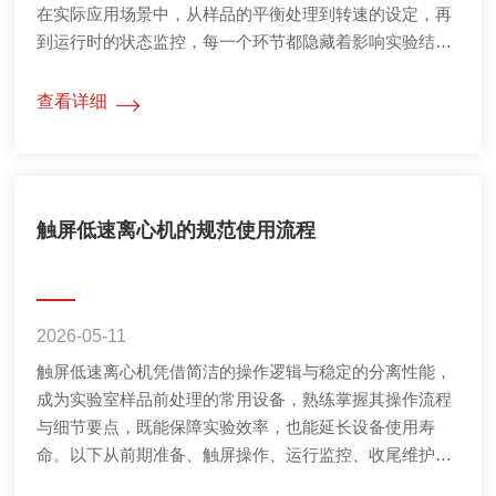
在实际应用场景中，从样品的平衡处理到转速的设定，再
到运行时的状态监控，每一个环节都隐藏着影响实验结果
甚至设备寿命的关键细节。为了确保实验数据的准确性并
延长仪器的使用寿命，我们需要深入理解其背后的操作逻
查看详细
辑与维护规范。小型低速离心机的核心工作原理是利用离
心力分离混合液中的物质，而这一过程对平衡有着高的要
求。在放入样品前，首要任务是确保离心机放置在坚实、
平整的台面上，这是防止设备在高...
触屏低速离心机的规范使用流程
2026-05-11
触屏低速离心机凭借简洁的操作逻辑与稳定的分离性能，
成为实验室样品前处理的常用设备，熟练掌握其操作流程
与细节要点，既能保障实验效率，也能延长设备使用寿
命。以下从前期准备、触屏操作、运行监控、收尾维护及
安全要点几方面，详细介绍其规范使用方法。操作前的充