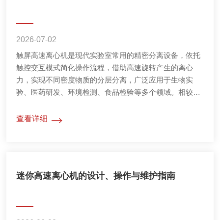
的全...
2026-07-02
触屏高速离心机是现代实验室常用的精密分离设备，依托
触控交互模式简化操作流程，借助高速旋转产生的离心
力，实现不同密度物质的分层分离，广泛应用于生物实
验、医药研发、环境检测、食品检验等多个领域。相较于
传统按键式设备，触屏机型的操作界面更加直观，参数调
节、程序设置、数据查看均可一键完成，适配常态化、标
查看详细
准化的实验作业场景，掌握其操作细节、场景适配逻辑与
养护技巧，可有效保障实验数据的稳定性与设备运行的安
全性。触屏高速离心机的核心运行逻辑基于密度沉降原
理，设备运转时转子匀速旋转，带动离心...
迷你高速离心机的设计、操作与维护指南