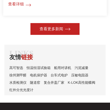
分准备，是设备平稳运行与实验安全的基础，需从环境、
查看详细
设备、样品三方面逐一落实。1.环境摆放需将设备置于坚
固水平的台面，四周预留足够散热空间，远离热源、水源
与强电磁干扰，确保机身四脚均衡受力，避免运行时产生
共振。2.电源连接要选用独立接...
查看更多新闻
LINKS
友情
链接
高可智选
恒温恒湿试验箱
船用对讲机
污泥减量
徐州测甲醛
电机保护器
台车式电炉
压敏电阻器
水质检测仪
隧道窑
复合井盖厂家
K-LOK高性能蝶阀
红外分光光度计