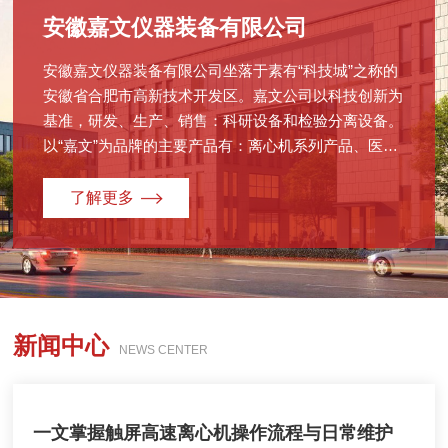
安徽嘉文仪器装备有限公司
安徽嘉文仪器装备有限公司坐落于素有“科技城”之称的
安徽省合肥市高新技术开发区。嘉文公司以科技创新为
基准，研发、生产、销售：科研设备和检验分离设备。
以“嘉文”为品牌的主要产品有：离心机系列产品、医疗
科研实验室等设备。其中：离心机的“差速离心法”是我
公司在离心机领域国内*研发成功的离心方法。嘉文离
了解更多
心机已入选*储备库，成为*储备库供应企业。公司产品
广泛应用于教学、科研、生化制品、生物制药、医疗检
验、食品安全、农产品检测、畜牧与水产检测、微生
物、分子化学、环保、质检等行业。嘉文适应科研等应
用行业的发展，为广大的用户提供了优质的高科技产
新闻中心
品。嘉文拥用高Jd的技术人才，拥有高素质的工作团
NEWS CENTER
队，可以及时为客户提供*的售后服务。“专业资格，打
造品牌”是嘉文的经营目标，“*质量，信赖价格”是嘉文
的经营宗旨。嘉文在离心机领域拥有人才、资源、网
一文掌握触屏高速离心机操作流程与日常维护
络、经验的巨大优势和影响力，是具有高度竞争力优势