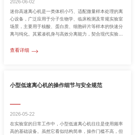
2026-06-02
迷你高速离心机是一类体积小巧、适配微量样本处理的离
心设备，广泛应用于分子生物学、临床检测及常规实验室
场景，主要用于核酸、蛋白质、细胞碎片等样本的快速分
离与纯化。其紧凑机身与高效分离能力，契合现代实验室
对空间利用率与处理效率的双重需求，成为微量样本前处
理的常用设备。从核心设计来看，迷你高速离心机的结构
查看详细
围绕“小型化”与“稳定性”平衡打造。机身多采用硬质塑料材
质，整体重量轻便，便于台面放置或移动，占用空间少，
适配狭小实验区域。核心驱动部件为高速电机，运行时通
过转子带动离心管高速旋转...
小型低速离心机的操作细节与安全规范
2026-05-22
在实验室的日常工作中，小型低速离心机往往是使用频率
高的基础设备。虽然它看似结构简单，操作门槛不高，但