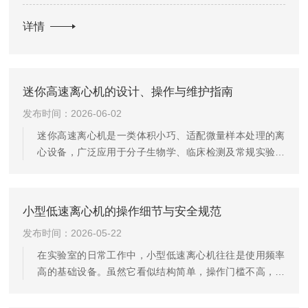
机型的操作界面更加直观，参数调节、程序设置、数据查看均
详情
可一键完成...
迷你高速离心机的设计、操作与维护指南
发布时间：2026-06-02
迷你高速离心机是一类体积小巧、适配微量样本处理的离
心设备，广泛应用于分子生物学、临床检测及常规实验室
场景，主要用于核酸、蛋白质、细胞碎片等样本的快速分
离与纯化。其紧凑机身与高效分离能力，契合现代实验室
对空间利用率与处理效率的双重需求，成为微量样本前处
小型低速离心机的操作细节与安全规范
理的常用设备。从核心设计来看，迷你高速离心机的结构
发布时间：2026-05-22
围绕“小型化”与“稳定性”平衡打造。机身多采用硬质塑料材
质，整体重量轻便，便于台面放置或移动，占用空间少，
在实验室的日常工作中，小型低速离心机往往是使用频率
适配狭小实验区域。核心驱动部件为高速电机，运行时通
高的基础设备。虽然它看似结构简单，操作门槛不高，但
过转子带动离心管高速旋转...
在实际应用场景中，从样品的平衡处理到转速的设定，再
到运行时的状态监控，每一个环节都隐藏着影响实验结果