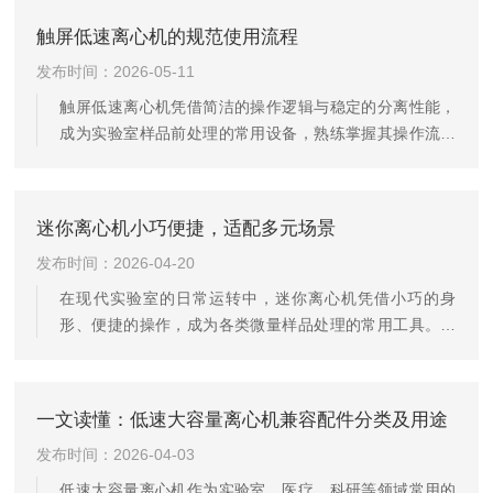
甚至设备寿命的关键细节。为了确保实验数据的准确性并
触屏低速离心机的规范使用流程
延长仪器的使用寿命，我们需要深入理解其背后的操作逻
发布时间：2026-05-11
辑与维护规范。小型低速离心机的核心工作原理是利用离
心力分离混合液中的物质，而这一过程对平衡有着高的要
触屏低速离心机凭借简洁的操作逻辑与稳定的分离性能，
求。在放入样品前，首要任务是确保离心机放置在坚实、
成为实验室样品前处理的常用设备，熟练掌握其操作流程
平整的台面上，这是防止设备在高...
与细节要点，既能保障实验效率，也能延长设备使用寿
命。以下从前期准备、触屏操作、运行监控、收尾维护及
安全要点几方面，详细介绍其规范使用方法。操作前的充
迷你离心机小巧便捷，适配多元场景
分准备，是设备平稳运行与实验安全的基础，需从环境、
发布时间：2026-04-20
设备、样品三方面逐一落实。1.环境摆放需将设备置于坚
固水平的台面，四周预留足够散热空间，远离热源、水源
在现代实验室的日常运转中，迷你离心机凭借小巧的身
与强电磁干扰，确保机身四脚均衡受力，避免运行时产生
形、便捷的操作，成为各类微量样品处理的常用工具。它
共振。2.电源连接要选用独立接...
不同于传统大型离心机，无需占用过多台面空间，却能高
效完成样品分离、液滴收集等基础任务，广泛应用于分子
生物学、临床检验、环境监测等多个领域，默默支撑着实
一文读懂：低速大容量离心机兼容配件分类及用途
验流程的顺畅推进，成为科研人员身边的得力帮手。迷你
发布时间：2026-04-03
离心机的核心优势，在于“小而精”的设计理念，既兼顾了便
携性，又能满足基础实验的核心需求。其小巧的体积的设
低速大容量离心机作为实验室、医疗、科研等领域常用的