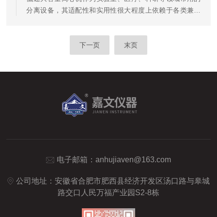
计，让它具备了诸多实用特质，具体可分为以下几点。一
分离设备，其适配性和实用性很大程度上依赖于各类兼容
是体积紧凑，适配多样场景。尺...
配件。这些配件不仅能拓展离心机的应用场景，还能提升
操作便捷性、保障样本安全，满足不同行业的多样化需
求。一、核心承载类配件承载类配件是离心机实现样本分
下一页
末页
离的基础，主要用于放置和固定样本容器，确保离心过程
中样本稳定，避免因晃动影响分离效果或造成安全隐患，
常见类型如下：1.吊篮配件：分为水平吊篮和圆形吊篮两
类，适配不同规格的样本容器。水平吊篮可保持样本在离
心过程中处于水平状态，适合大容...
电子邮箱：
anhujiaven@163.com
公司地址：安徽省合肥市肥西县经济开发区汤口路与皋城
路交口人民万福产业园S2-8栋