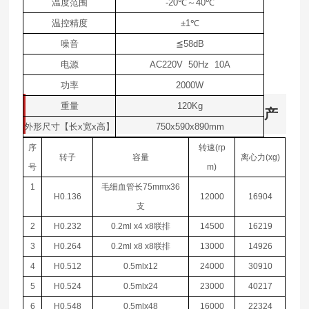
温度范围
-20
℃
～
40
℃
温控精度
±1
℃
噪音
≦
58dB
电源
AC220V 50Hz 10A
功率
2000W
重量
120Kg
产
外形尺寸【长
x
宽
x
高】
750x590x890mm
序
转速
(rp
转子
容量
离心力
(xg)
号
m)
1
毛细血管长
75mmx36
H0.136
12000
16904
支
2
H0.232
0.2ml x4 x8
联排
14500
16219
3
H0.264
0.2ml x8 x8
联排
13000
14926
4
H0.512
0.5mlx12
24000
30910
5
H0.524
0.5mlx24
23000
40217
6
H0.548
0.5mlx48
16000
22324