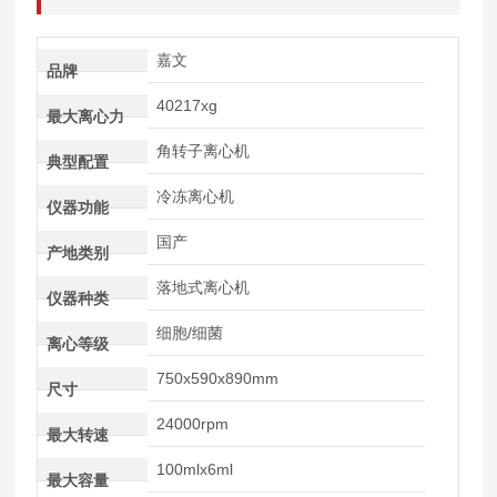
嘉文
品牌
40217xg
最大离心力
角转子离心机
典型配置
冷冻离心机
仪器功能
国产
产地类别
落地式离心机
仪器种类
细胞/细菌
离心等级
750x590x890mm
尺寸
24000rpm
最大转速
100mlx6ml
最大容量