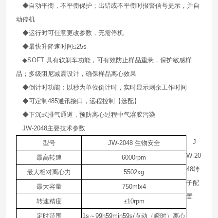
◆自动平衡，不平衡保护；出错或不平衡时报警信号提示，并自
动停机
◆运行时可任意更改参数，无需停机
◆最快升降速时间≤
25s
◆
SOFT
具有软刹车功能，可有效防止样品重悬，保护敏感样
品；多级阻尼减震设计，确保样品离心效果
◆倒计时功能：以秒为单位倒计时，实时显示剩余工作时间
◆可定制
485
通讯接口，远程控制【选配】
◆下沉式排气通道，预防离心过程中气溶胶污染
JW-2048
主要技术参数
J
型号
JW-2048
生物安全
W-20
最高转速
6000rpm
48
转
最大相对离心力
5502xg
子配
最大容量
750mlx4
置
转速精度
±10rpm
定时范围
1s
～
99h59min59s/
点动（瞬时）离心