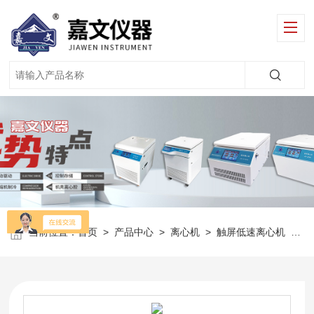
当前位置：
首页
>
产品中心
>
离心机
>
触屏低速离心机
>
J