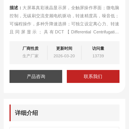
描述：
大屏幕真彩液晶显示屏，全触屏操作界面；微电脑
控制，无碳刷交流变频电机驱动，转速精度高，噪音低；
可编程操作，多种升降速选择；可独立设定离心力、转速
且同屏显示；具有DCT【Differential Centrifugation
Technology】“差速离心"应用技术。
广泛适用于：教学、科研、生化制品、医疗检验、食品安
厂商性质
更新时间
访问量
全、农产品检测、畜牧与水产检测、微生物、分子化学、
生产厂家
2026-03-20
13739
环保、质检等行业。
产品咨询
联系我们
详细介绍