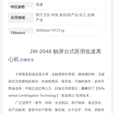
低速
特征参数
医疗卫生,环保,食品/农产品,化工,生物
应用领域
产业
4200rpm?3727xg
750mlx4
JW-2048 触屏
台式医用低速离
心机
生物安全
大屏幕真彩液晶显示屏，全触屏操作界面；微电脑控制，无碳
刷交流变频电机驱动，转速精度高，噪音低；可编程操作，多种升
降速选择；可独立设定离心力、转速且同屏显示；
具有
DCT
【
Diffe
rential Centrifugation Technology
】“差速离心"应用技术。
广泛适用于：教学、科研、生化制品、医疗检验、食品安全、
农产品检测、畜牧与水产检测、微生物、分子化学、环保、质检等