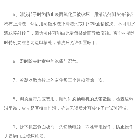
5、清洗转子时为防止表面氧化层被破坏，用清洁剂倒在海绵或
棉布上清洗，然后用蒸馏水洗掉清洁剂或用70%油精擦洗。不可用水
洒或喷射转子，因为液体可能由此滞留某处而导致腐蚀。离心杯清洗
时特别要注意两边凹槽处，清洗后允许倒置晾干。
6、即时除去腔室中的冰霜与湿气。
7、冷凝器散热片上的灰尘每三个月须清除一次。
8、调换皮带后应该用手顺时针旋轴电机的皮带数圈，检查运转
滞平衡，皮带是否扭曲打滑，确认无误后才可装转子作试验运转。
9、拆下机器侧面板前，先切断电源，不准带电操作，防止操作
人员触电或损坏机器。