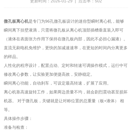
更新时间：2026-01-29 | 点击率：502
微孔板离心机
是专门为96孔微孔板设计的迷你型瞬时离心机，能够
瞬间离下挂壁液滴，只需将微孔板从离心机顶部插槽垂直装入即可
（液体在表面张力作用下保持在微孔板内部，因此不必担心漏液）。
直流无刷电机免维护，更快的加减速速率，在更短的时间内分离更多
的样品。
人性化的程序设计，配置点动、定时和转速可调操作模式，运行中可
修改离心参数，让实验更加便捷高效，安静稳定。
瞬间离心功能，自动刹车，可设定最高转速，扩展了应用。
离心机靠高速旋转工作，如果两边质量不均，就会剧烈震动甚至损坏
机器。 对于微孔板，关键就是让对称位置的‌总重量（板+液体）‌ 相
等。
具体操作步骤‌：
‌准备与检查‌：