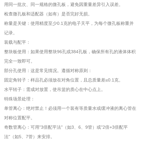
用‌同一批次、同一规格‌的微孔板，避免因重量差异引入误差。
检查微孔板和适配器（如有）是否完好无损。
‌称量是关键‌：使用精度至少0.1克的电子天平，为每个微孔板称重并
记录。
‌装载与配平‌：
‌整块板使用‌：如果使用整块96孔或384孔板，确保‌所有孔的液体体积
完全一致‌即可。
‌部分孔使用‌：这是常见情况。遵循‌对称原则‌：
‌固定角转子‌：样品孔必须放在‌对角位置‌，且总质量差≤0.1克。
‌水平转子‌：需成对放置，使吊篮的质心在中心点上。
‌特殊场景处理‌：
‌单管离心‌：绝对禁止！必须用一个装有等质量水或缓冲液的离心管在
对称位置配平。
‌奇数管离心‌：可用"3倍配平法"（如3、6、9管）或"2倍+3倍配平
法"（如5、7管）来安排。