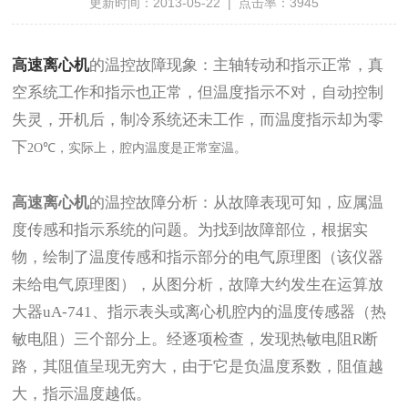
更新时间：2013-05-22 | 点击率：3945
高速离心机
的温控
故障现象：主轴转动和指示正常，真
空系统工作和指示也正常，但温度指示不对，自动控制
失灵，开机后，制冷系统还未工作，而温度指示却为零
下
2O℃
，实际上，腔内温度是正常室温。
高速离心机
的温控
故障
分析：从故障表现可知，应属温
度传感和指示系统的问题。为找到故障部位，根据实
物，绘制了温度传感和指示部分的电气原理图
（
该仪器
未给电气原理图
）
，从图分析，故障大约发生在运算放
大器
uA-741
、指示表头或离心机腔内的温度传感器
（
热
敏电阻
）
三个部分上。经逐项检查，发现热敏电阻
R
断
路，其阻值呈现无穷大，由于它是负温度系数，阻值越
大，指示温度越低。