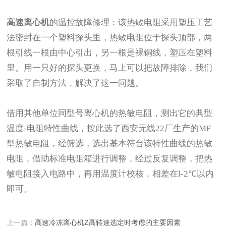
高速离心机
的温控
故障
修理：该热敏电阻采用塑压工艺
法密封在一个塑料探头里，热敏电阻位于探头顶部，两
根引线一根由中心引出，另一根是裸铜线，塑压在塑料
里。用一只好的探头更换，马上可以把故障排除，我们
采取了自制方法，解决了这一问题。
借用其他单位同型号离心机的热敏电阻，测出它的典型
温度
-
电阻特性曲线，按此选了西安无线
22
厂生产的
MF
型热敏电阻，经筛选，选出基本符台该特性曲线的热敏
电阻，借助标准电阻箱进行调整，经过反复调整，把热
敏电阻接入电路中，再用温度计校核，相差在
l-2℃
以内
即可。
上一篇：
高速冷冻离心机Z高转速选定时考虑的主要因素