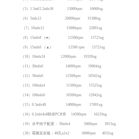
（5）
1.5ml/2.2mlx36
13000
rpm
16060
xg
（6）
5mlx12
20000
rpm
31388
xg
（7）
10mlx12
15000
rpm
22891
xg
（8）
15mlx8 （●）
12500
rpm
15721
xg
（9）
15mlx6 （▲）
12500
rpm
15721
xg
（10）10mlx24 12000rpm 19320xg
（11）
30mlx6
14000
rpm
19064
xg
（12）
50mlx6
12500
rpm
18342
xg
（13）
100mlx4
11500
rpm
15525
xg
（14）
100mlx6
10500
rpm
12942
xg
（15）
0.5mlx48
14000
rpm
17091
xg
（16）
0.2mlx4x8联排PCR管
14
5
00
rpm
1
6219xg
（
19
）
水平转子配置：
50mlx4
5000rpm 3913xg
（
20
）
霉菌反应板
：
48孔x2x2
6000rpm 4032xg