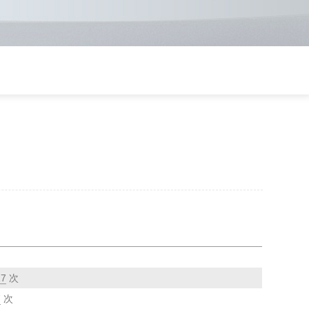
27
次
7
次