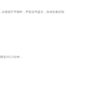
，出错或不平衡时，声音信号提示；自动失衡识别
℃降至4℃≦5分钟；