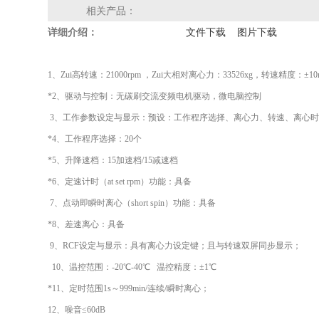
相关产品：
详细介绍：
文件下载
图片下载
1、
Zui高转速：
21000rpm ，
Zui
大相对离心力：33526
xg，转速精度：±10r
*2、
驱动与控制：
无碳刷交流变频电机驱动，微电脑控制
3、
工作参数设定与显示：
预设：工作程序选择
、
离心力、转速、离心
*
4
、工作程序选择
：
20
个
*5、升降速档：
15
加速档
/15减速档
*
6
、定速计时
（
at set rpm）
功能
：
具备
7、
点动即瞬时离心
（
short spin）
功能
：具备
*
8、
差速离心
：具备
9、RCF设定与显示：
具有离心力设定键
；
且
与转速
双屏同步显示；
10、
温控范围：-20℃-40℃ 温控精度：±1℃
*
11
、定时范围1s～999min/连续/
瞬时
离心；
12
、噪音≤60dB