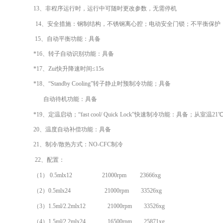
13
、
非程序
运行
时，运行中
可随时更改参数，无需停机
1
4
、
安全措施：
钢制结构，不锈钢离心腔
；
电动安全门锁；不平衡保护
15、
自动平衡
功能：具备
*16、转子自动识别功能：具备
*1
7、
Zui
快升降速时间≤15
s
*1
8、
“
Standby Cooling”
转子静止时预制冷功能；
具备
自动待机功能：
具备
*
19
、定温启动；
“fast cool/
Quick
Lock
”快速制冷功能
：具备；
从室温21
20、
温度自动补偿功能
：具备
21、制冷/散热方式：NO-CFC制冷
22
、配置：
（1）
0.5mlx12
21000
rpm
23666
xg
（2）
0.5mlx24
21000
rpm
33526
xg
（
3
）
1.5ml/2.2mlx12
21000
rpm
33526
xg
（4）
1.5ml/2.2mlx24
16500
rpm
25871
xg