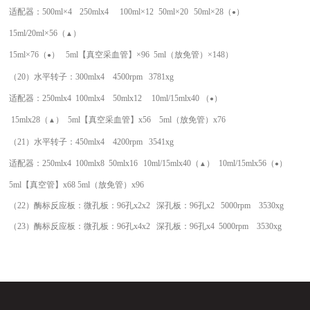
适配器：
500ml×4
250mlx4
100ml×12
50ml×20
50ml×28（
）
●
15ml/20ml×56（
）
▲
15ml×76（
） 5ml【真空采血管】×96 5ml（放免管）×148
）
●
（20）
水平转子：
300mlx4
4500
rpm
3
781xg
适配器：
250mlx4 100mlx
4
50mlx12
10ml/15mlx40 （
）
●
15mlx28（
） 5ml【真空采血管】x56 5ml（放免管）x76
▲
（
21
）
水平转子：
45
0mlx4
4
2
00
rpm
3
541xg
适配器：250mlx4 100mlx
8
50mlx16
10ml/15mlx
40
（
） 10ml/15mlx56（
）
▲
●
5ml【真空管】x68 5ml（放免管）x96
（22）
酶标反应板
：
微孔板：
96孔x2x2
深孔板：96孔x2
500
0rpm 3530xg
（23）
酶标反应板
：
微孔板：
96孔x
4
x2
深孔板：96孔x4
500
0rpm 3530xg