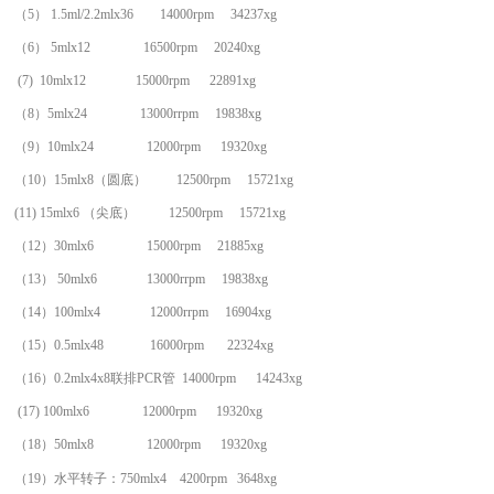
（5） 1.5ml/2.2mlx36 14000rpm 34237xg
（6） 5mlx12 16500rpm 20240xg
(7) 10mlx12 15000rpm 22891xg
（8）5mlx24
13000rrpm 19838xg
（9）10mlx24
12000rpm 19320xg
（
10
）15mlx8（圆底） 12500rpm 15721xg
(
11
) 15mlx6 （尖底） 12500rpm 15721xg
（1
2
）30mlx6 15000rpm 21885xg
（1
3
） 50mlx6 13000rrpm 19838xg
（1
4
）100mlx4 12000rrpm 16904xg
（1
5
）0.5mlx48 16000rpm 22324xg
（1
6
）0.2mlx4x8联排PCR管 14000rpm 14243xg
(1
7
) 100mlx6 12000rpm 19320xg
（
18
）
50mlx8
12000rpm 19320xg
（
19
）水平转子：
75
0mlx4
4
2
00
rpm 3648xg