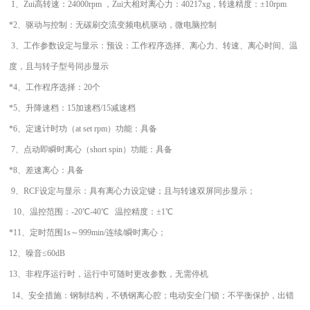
1、
Zui高转速：
24000rpm ，
Zui
大相对离心力：40217
xg，转速精度：±10rpm
*2、
驱动与控制：
无碳刷交流变频电机驱动，微电脑控制
3、
工作参数设定与显示：
预设：工作程序选择
、
离心力、转速、离心时间、温
度，且
与转子型号
同步显示
*
4
、工作程序选择
：
20
个
*5、升降速档：
15
加速档
/15减速档
*
6
、定速计时功（at set rpm）功能：
具备
7、
点动即瞬时离心（short spin）功能
：具备
*
8、
差速离心
：具备
9、RCF设定与显示：
具有离心力设定键
；
且
与转速
双屏同步显示；
10、
温控范围：-20℃-40℃ 温控精度：±1℃
*
11
、定时范围1s～999min/连续/
瞬时
离心；
12
、噪音≤60dB
13
、
非程序
运行
时，运行中
可随时更改参数，无需停机
1
4
、
安全措施：
钢制结构，不锈钢离心腔
；
电动安全门锁；不平衡保护，出错