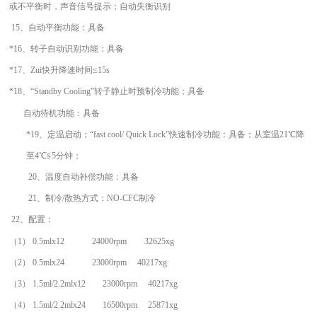
或不平衡时，声音信号提示；自动失衡识别
15、
自动平衡
功能：具备
*16、转子自动识别功能：具备
*1
7、
Zui
快升降速时间≤15
s
*1
8、
“Standby Cooling”转子静止时预制冷功能；
具备
自动待机功能：
具备
*
19
、定温启动；“fast cool/ Quick Lock”快速制冷功能
：具备；
从室温21℃降
至4℃≦5分钟；
20、
温度自动补偿功能
：具备
21、制冷/散热方式：NO-CFC制冷
22
、配置：
（1） 0.5mlx12 2
4
000rpm
32625
xg
（2） 0.5mlx24 2
3
000rpm
40217
xg
（3） 1.5ml/2.2mlx12 2
3
000rpm
40217
xg
（4） 1.5ml/2.2mlx24 16500rpm 25871xg