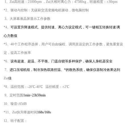
1、
Zui高转速：
21000rpm ，Zui大相对离心力：47580
xg，转速精度：±
3
0rpm
*2、
驱动与控制：
无碳刷交流变频电机驱动，微电脑控制
3、
大屏幕液晶屏显示工作参数
*
4
、
可设置升降速模式、提供转速、离心力设定模式，可一键相互转换转速\离
心力数值
*5、40
个
工作程序选择，用户可自由编程、调用其设定的工作参数，避免重复设
定，提高工作效率
*
6
、
设有超速、超温、不平衡、门盖自锁等多种保护，确保人身机器安全
7、
进口压缩机组，制冷加热双路控温、*的散热系统，确保仪器制冷效果达到
Zui
佳
*
8、
温控范围：-20℃-40℃ 温控精度：±
2
℃
9、
定时范围
1
min
~
23h59
min
10、
噪音≤6
5
dB
*
11、Zui快升降速时间
168s/168s
12
、
转子配置：