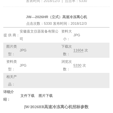
发表时间：2018/12/3 | 点击率：5330
JW---2026HR（立式）高速冷冻离心机
点击次数：5330 发布时间：2018/12/3
安徽嘉文仪器装备有限公
资料大
提 供 商：
JPG
司
小：
图片类
下载次
JPG
11604
次
型：
数：
资料类
浏览次
JPG
5330
次
型：
数：
相关产
品：
详细介
文件下载
图片下载
绍：
JW-20
26
HR
高速冷冻离心机招标参数