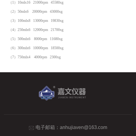
（1）10mlx16
2
1
000
rpm 45580xg
（2）
50mlx6
2
0
000
rpm
4
3000xg
（3）
100mlx8
1
3000
rpm 19830xg
（4）
250mlx6
1
20
00
rpm 21700xg
（5）500mlx6 8000rpm
11680xg
（6）
300mlx6
1
00
00
rpm 18500xg
（7）750mlx4 4000rpm 2300xg
电子邮箱：
anhujiaven@163.com