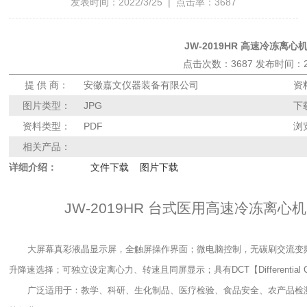
发表时间：2022/3/25 | 点击率：3687
JW-2019HR 高速冷冻离
点击次数：3687 发布时间：202
提 供 商：
安徽嘉文仪器装备有限公司
资
图片类型：
JPG
下
资料类型：
PDF
浏
相关产品：
详细介绍：
文件下载
图片下载
JW-2019HR
台式医用高速冷冻离心机
大屏幕真彩液晶显示屏，全触屏操作界面；微电脑控制，无碳刷交流变
升降速选择；可独立设定离心力、转速且同屏显示；具有
DCT
【
Differential
广泛适用于：教学、科研、生化制品、医疗检验、食品安全、农产品检