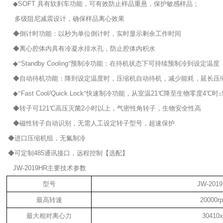
◆
SOFT
具有软刹车功能，可有效防止样品重悬，保护敏感样品；
多级阻尼减震设计，确保样品离心效果
◆倒计时功能：以秒为单位倒计时，实时显示剩余工作时间
◆离心腔体内具有冷凝水排水孔，防止腔体内积水
◆“
Standby Cooling
"预制冷功能：在待机状态下可持续预制冷到设定温度
◆自动待机功能：降到设定温度时，压缩机自动待机，减少能耗，延长压
◆“
Fast Cool/Quick Lock
"快速制冷功能，从室温
21
℃降至生物零度
4
℃时≤
◆转子可
121
℃高压灭菌
2
小时以上，气密性角转子，生物安全性高
◆磁性转子自动识别，无需人工设定转子型号，超速保护
◆进口压缩机组，无氟制冷
◆可定制
485
通讯接口，远程控制【选配】
JW-2019HR
主要技术参数
型号
JW-201
最高转速
20000r
最大相对离心力
30410x