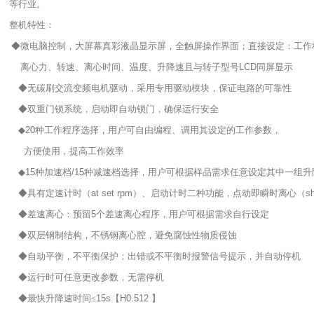
等行业。
整机特性：
◆微电脑控制，大屏幕真彩液晶显示屏，全触屏操作界面；直接设定：工作
离心力、转速、离心时间、温度、升降速且与转子型号
LCD
同屏显示
◆无碳刷交流变频电机驱动，采用专用驱动模块，保证电路的可靠性
◆双重门锁系统，启动即自动锁门，确保运行安全
◆
20
种工作程序选择，用户可自由编程、调用其设定的工作参数，
方便使用，提高工作效率
◆
15
种加速档
/15
种减速档选择，用户可根据样品需求任意设定其中一组升
◆具有定速计时（
at set rpm
）、启动计时二种功能，点动即瞬时离心（
sh
◆差速离心：预留
5
个差速离心程序，用户可根据需求自行设定
◆双层钢制结构，不锈钢离心腔，避免腐蚀性物质侵蚀
◆自动平衡，不平衡保护；出错或不平衡时报警信号提示，并自动停机
◆运行时可任意更改参数，无需停机
◆最快升降速时间≤
15s
【
H0.512
】