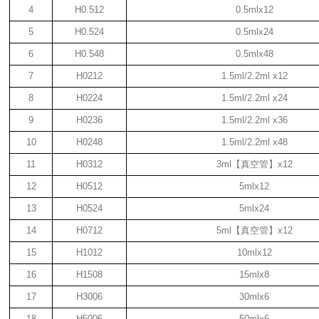
4
H0.512
0.5mlx12
5
H0.524
0.5mlx24
6
H0.548
0.5mlx48
7
H0212
1.5ml/2.2ml
x12
8
H0224
1.5ml/2.2ml
x24
9
H0236
1.5ml/2.2ml
x36
10
H0248
1.5ml/2.2ml
x48
11
H0312
3ml
【真空管】
x12
12
H0512
5mlx12
13
H0524
5mlx24
14
H0712
5ml
【真空管】
x12
15
H1012
10mlx12
16
H1508
15mlx8
17
H3006
30mlx6
18
H5006
50mlx6