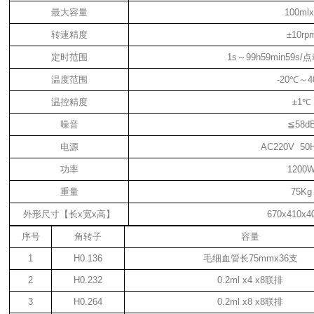
最大容量
100mlx
转速精度
±10rp
定时范围
1s
～
99h59min59s/
点
温度范围
-20
℃
～
4
温控精度
±1
℃
噪音
≦
58d
电源
AC220V 50
功率
1200
重量
75Kg
外形尺寸【长
x
宽
x
高】
670x410x
序号
角转子
容量
1
H0.136
毛细血管长
75mmx36
支
2
H0.232
0.2ml x4 x8
联排
3
H0.264
0.2ml x8 x8
联排