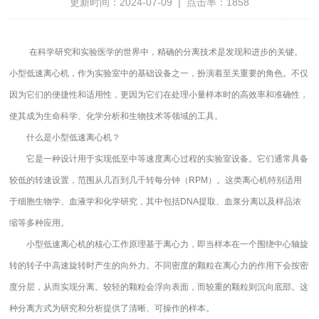
更新时间：2024-07-09 | 点击率：1858
在科学研究和实验医学的世界中，精确的分离技术是发现和进步的关键。
小型低速离心机，作为实验室中的基础设备之一，扮演着至关重要的角色。不仅
因为它们的便捷性和适用性，更因为它们在处理小量样本时的高效率和准确性，
使其成为生命科学、化学分析和生物技术等领域的工具。
什么是小型低速离心机？
它是一种设计用于实现低至中等速度离心过程的实验室设备。它们通常具备
较低的转速设置，范围从几百到几千转每分钟（RPM）。这类离心机特别适用
于细胞生物学、血液学和化学研究，其中包括DNA提取、血浆分离以及样品浓
缩等多种应用。
小型低速离心机的核心工作原理基于离心力，即当样本在一个围绕中心轴旋
转的转子中高速旋转时产生的向外力。不同密度的颗粒在离心力的作用下会按密
度分层，从而实现分离。较轻的颗粒会浮向表面，而较重的颗粒则沉向底部。这
种分离方式为研究和分析提供了清晰、可操作的样本。