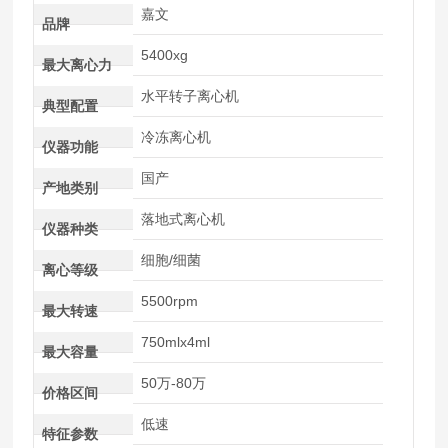
嘉文
品牌
5400xg
最大离心力
水平转子离心机
典型配置
冷冻离心机
仪器功能
国产
产地类别
落地式离心机
仪器种类
细胞/细菌
离心等级
5500rpm
最大转速
750mlx4ml
最大容量
50万-80万
价格区间
低速
特征参数