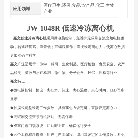
医疗卫生,环保,食品/农产品,化工,生物
应用领域
产业
JW-1048R
低速冷冻离心机
嘉文
低速冷冻离心机
采用微电脑控制，免维护无碳刷交流变频电机驱
动，转速精度高，噪音低；可编程操作；直接设定离心力，使离心数据
更加准确与科学
嘉文
广泛适用于：教学、科研、生化制品、医疗检验、食品安全、农产
品检测、畜牧与水产检测、微生物、分子化学、环保、质检等行业。
嘉文
特点
◆
微电脑控制，预设：离心力、转速、离心温度、离心时间，LED同步
显示
◆
触摸式键盘设定工作参数，具有离心力设定键，直接设定离心力
◆
无碳刷交流变频电机驱动，无需保养
◆
双重门盖门锁系统，启动即上锁，确保运行安全
◆
20个工作程序选择，用户可自由编程、调用其设定的工作参数，避免