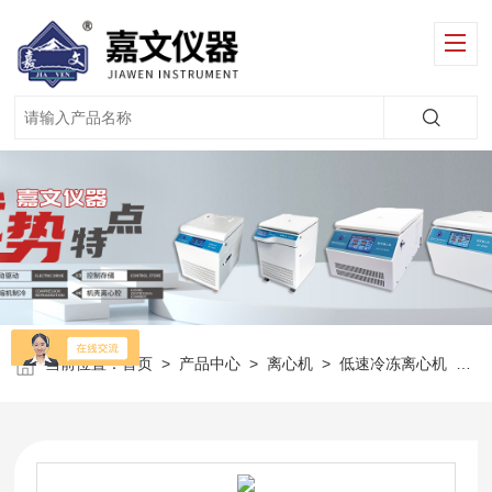
当前位置：
首页
>
产品中心
>
离心机
>
低速冷冻离心机
>
J