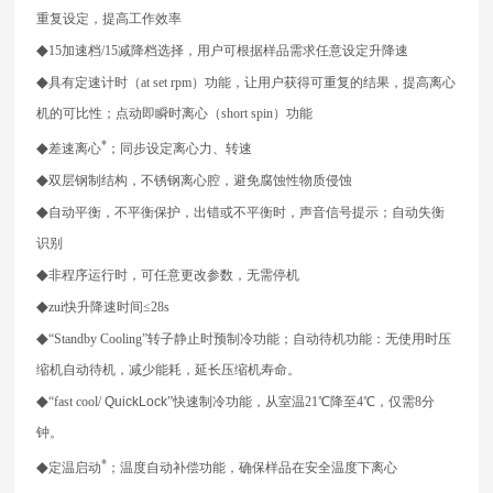
重复设定，提高工作效率
◆
15加速档/15减降档选择，用户可根据样品需求任意设定升降速
◆
具有定速计时（at set rpm
）
功能，
让用户获得可重复的结果，提高离心
机的可比性
；点动即瞬时离心（
short spin
）
功能
*
◆
差速离心
；同步设定离心力、转速
◆
双层钢制结构，不锈钢离心腔，避免腐蚀性物质侵蚀
◆
自动平衡，不平衡保护，出错或不平衡时，声音信号提示；自动失衡
识别
◆
非程序运行时，可任意更改参数，无需停机
◆
zui快升降速时间≤28s
◆
“Standby Cooling”
转子静止时预制冷功能；自动待机功能：无使用时压
缩机自动待机，减少能耗，延长压缩机寿命。
◆
“fast cool/
QuickLock
”快速制冷功能，从室温21℃降至4℃，仅需8分
钟。
*
◆
定温启动
；温度自动补偿功能，确保样品在安全温度下离心