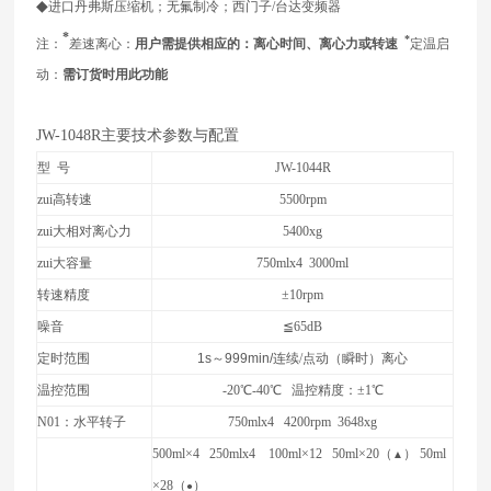
◆
进口丹弗斯压缩机；无氟制冷；西门子/台达变频器
*
*
注：
差速离心：
用户需提供相应的：离心时间、离心力或转速
定温启
动：
需订货时用此功能
JW-1048R
主要技术参数与配置
型 号
JW-1044R
zui高转速
5500rpm
zui大相对离心力
5400xg
zui大容量
750mlx4 3000ml
转速精度
±10rpm
噪音
≦65dB
定时范围
1s
～
999min/
连续/点动（瞬时）离心
温控范围
-20
℃-40℃ 温控精度：±1℃
N01
：水平转子
750mlx4 4200rpm 3648xg
500ml
×4 250mlx4 100ml×12 50ml×20（
） 50ml
▲
×28（
）
●