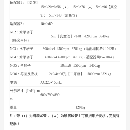
适配器1：【提篮】
15ml/20ml
×56（
） 15ml×76 （
） 5ml×96【真空
▲
●
管】 5ml×148（放免管）
适配器2：
10mlx80
N02
：水平转子
5ml
【真空管】×148 4200rpm 3648xg
（蜂窝吊杯）
N03
：水平转子
300mlx4 4500rpm 3781xg
（适配器同JW-1042R）
N04
：水平转子
450mlx4 4200rpm 3451xg
（适配器同JW-1044）
NO5
：角转子
50mlx6 5500rpm 5400xg
NO6
：霉菌反应板
2x2/4x 96
孔【二开档】 5000rpm 3521xg
电源
AC220V 50Hz
外形尺寸（LxH）m
600x790x890
m
重量
120Kg
注：带
（●）为圆底试管，（▲）为锥底试管！
可根据用户要求，定制适
配器！