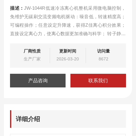
描述：
JW-1044R低速冷冻离心机整机采用微电脑控制，
免维护无碳刷交流变频电机驱动：噪音低，转速精度高；
可编程操作；任意设定升降速，获得Z佳离心积分效果；
直接设定离心力，使离心数据更加准确与科学； 转子静止
时预制冷功能，确保样品在安全温度下离心；快速制冷功
能，从室温到4℃，只需5分钟。
厂商性质
更新时间
访问量
生产厂家
2026-03-20
8672
产品咨询
联系我们
详细介绍