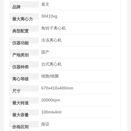
嘉文
品牌
30410xg
最大离心力
角转子离心机
典型配置
冷冻离心机
仪器功能
国产
产地类别
台式离心机
仪器种类
细胞/细菌
离心等级
670x410x400mm
尺寸
20000rpm
最大转速
100mlx4ml
最大容量
面议
价格区间