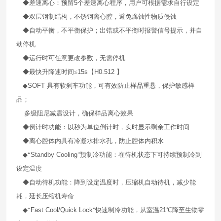
◆差速离心：预留
5
个差速离心程序，用户可根据需求自行设定
◆双层钢制结构，不锈钢离心腔，避免腐蚀性物质侵蚀
◆自动平衡，不平衡保护；出错或不平衡时报警信号提示，并自
动停机
◆运行时可任意更改参数，无需停机
◆最快升降速时间≤
15s
【
H0.512
】
◆
SOFT
具有软刹车功能，可有效防止样品重悬，保护敏感样
品；
多级阻尼减震设计，确保样品离心效果
◆倒计时功能：以秒为单位倒计时，实时显示剩余工作时间
◆离心腔体内具有冷凝水排水孔，防止腔体内积水
◆“
Standby Cooling
"预制冷功能：在待机状态下可持续预制冷到
设定温度
◆自动待机功能：降到设定温度时，压缩机自动待机，减少能
耗，延长压缩机寿命
◆“
Fast Cool/Quick Lock
"快速制冷功能，从室温
21
℃降至生物零