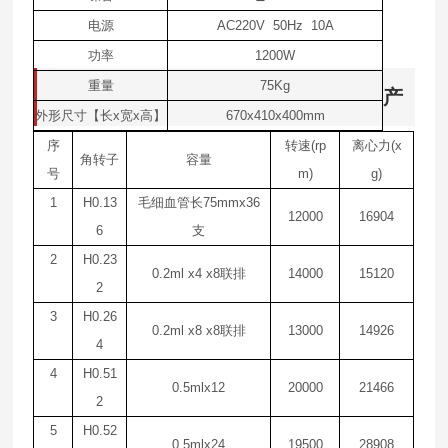
电源
AC220V 50Hz 10A
功率
1200W
重量
75Kg
产
外形尺寸【长
x
宽
x
高】
670x410x400mm
序
转速
(rp
离心力
(x
角转子
容量
号
m)
g)
1
H0.13
毛细血管长
75mmx36
12000
16904
6
支
2
H0.23
0.2ml x4 x8
联排
14000
15120
2
3
H0.26
0.2ml x8 x8
联排
13000
14926
4
4
H0.51
0.5mlx12
20000
21466
2
5
H0.52
0.5mlx24
19500
28908