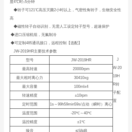
度
4
℃时≤
5
分钟
◆转子可
121
℃高压灭菌
2
小时以上，气密性角转子，生物安全性
高
◆磁性转子自动识别，无需人工设定转子型号，超速保护
◆进口压缩机组，无氟制冷
◆可定制
485
通讯接口，远程控制【选配】
JW-2019HR
主要技术参数
J
型号
JW-2019HR
W-20
最高转速
20000rpm
19H
最大相对离心力
30410xg
R
转
最大容量
100mlx4
子配
转速精度
±10rpm
置
定时范围
1s
～
99h59min59s/
点动（瞬时）离心
温度范围
-20
℃
～
40
℃
温控精度
±1
℃
噪音
≦
58dB