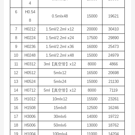
4
6
H0.54
0.5mlx48
15000
19621
8
7
H0212
1.5ml/2.2ml
x12
20000
30410
8
H0224
1.5ml/2.2ml
x24
17500
29890
9
H0236
1.5ml/2.2ml
x36
16000
25473
10
H0248
1.5ml/2.2ml
x48
15000
24979
11
H0312
3ml
【真空管】
x12
8000
4866
12
H0512
5mlx12
16500
20698
13
H0524
5mlx24
15000
21130
14
H0712
5ml
【真空管】
x12
8000
7119
15
H1012
10mlx12
15500
23261
16
H1508
15mlx8
12500
16246
17
H3006
30mlx6
14000
19722
18
H5006
50mlx6
13000
18762
19
H1004
100mlx4
11000
14204