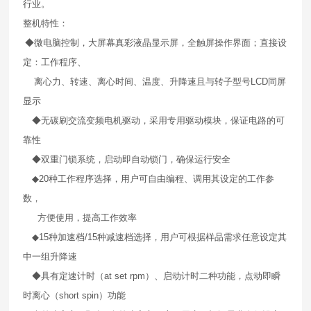
行业。
整机特性：
◆微电脑控制，大屏幕真彩液晶显示屏，全触屏操作界面；直接设
定：工作程序、
离心力、转速、离心时间、温度、升降速且与转子型号
LCD
同屏
显示
◆无碳刷交流变频电机驱动，采用专用驱动模块，保证电路的可
靠性
◆双重门锁系统，启动即自动锁门，确保运行安全
◆
20
种工作程序选择，用户可自由编程、调用其设定的工作参
数，
方便使用，提高工作效率
◆
15
种加速档
/15
种减速档选择，用户可根据样品需求任意设定其
中一组升降速
◆具有定速计时（
at set rpm
）、启动计时二种功能，点动即瞬
时离心（
short spin
）功能