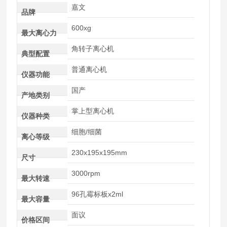
嘉文
品牌
600xg
最大离心力
角转子离心机
典型配置
普通离心机
仪器功能
国产
产地类别
掌上型离心机
仪器种类
细胞/细菌
离心等级
230x195x195mm
尺寸
3000rpm
最大转速
96孔霉标板x2ml
最大容量
面议
价格区间