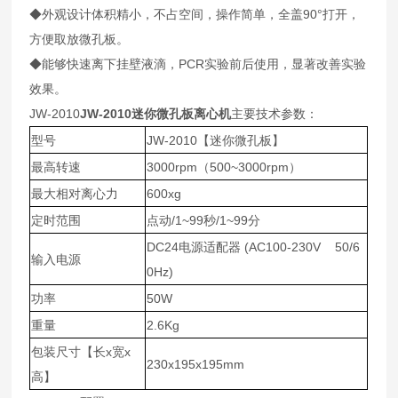
◆外观设计体积精小，不占空间，操作简单，全盖90°打开，
方便取放微孔板。
◆能够快速离下挂壁液滴，PCR实验前后使用，显著改善实验
效果。
JW-2010
JW-2010迷你微孔板离心机
主要技术参数：
型号
JW-2010【迷你微孔板】
最高转速
3000rpm（500~3000rpm）
最大相对离心力
600xg
定时范围
点动/1~99秒/1~99分
DC24电源适配器 (AC100-230V 50/6
输入电源
0Hz)
功率
50W
重量
2.6Kg
包装尺寸【长x宽x
230x195x195mm
高】