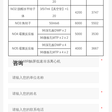
20
NO2:
脱帽水平转子
3/5/7ml
【真空管】
×1
4200
3747
体
20
NO3:
角转子
50mlx6
6000
5502
96
深孔板
DWP x 2
NO4:
霉菌反应板
5000
3530
96
微板孔
MTP x 2 x 2
96
深孔板
DWP x 4
NO5:
霉菌反应板
4000
3667
96
微板孔
MTP x 4 x 2
咨询