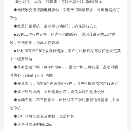
离心时间、温度、升降速且与转子型号
LCD
同屏显示
◆无碳刷交流变频电机驱动，采用专用驱动模块，保证电路的可
靠性
◆双重门锁系统，启动即自动锁门，确保运行安全
◆
20
种工作程序选择，用户可自由编程、调用其设定的工作参
数，方便使用，提高工作效率
◆
15
种加速档
/15
种减速档选择，用户可根据样品需求任意设定其
中一组升降速
◆具有定速计时（
at set rpm
）、启动计时二种功能，点动即瞬
时离心（
short spin
）功能
◆差速离心：预留
5
个差速离心程序，用户可根据需求自行设定
◆双层钢制结构，不锈钢离心腔，避免腐蚀性物质侵蚀
◆自动平衡，不平衡保护；出错或不平衡时报警信号提示，并自
动停机
◆运行时可任意更改参数，无需停机
◆最快升降速时间≤
25s