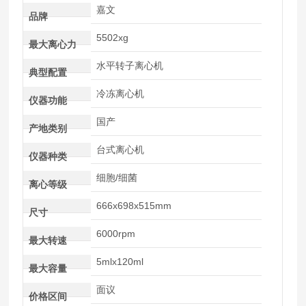
嘉文
品牌
5502xg
最大离心力
水平转子离心机
典型配置
冷冻离心机
仪器功能
国产
产地类别
台式离心机
仪器种类
细胞/细菌
离心等级
666x698x515mm
尺寸
6000rpm
最大转速
5mlx120ml
最大容量
面议
价格区间