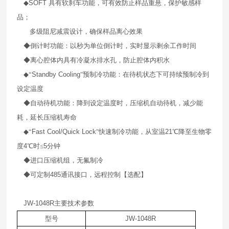
◆
SOFT
具有软刹车功能，可有效防止样品重悬，保护敏感样
品；
多级阻尼减震设计，确保样品离心效果
◆倒计时功能：以秒为单位倒计时，实时显示剩余工作时间
◆离心腔体内具有冷凝水排水孔，防止腔体内积水
◆“
Standby Cooling
"预制冷功能：在待机状态下可持续预制冷到
设定温度
◆自动待机功能：降到设定温度时，压缩机自动待机，减少能
耗，延长压缩机寿命
◆“
Fast Cool/Quick Lock
"快速制冷功能，从室温
21
℃降至生物零
度
4
℃时≤
5
分钟
◆进口压缩机组，无氟制冷
◆可定制
485
通讯接口，远程控制【选配】
JW-1048R
主要技术参数
型号
JW-1048R