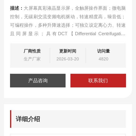
描述：
大屏幕真彩液晶显示屏，全触屏操作界面；微电脑
控制，无碳刷交流变频电机驱动，转速精度高，噪音低；
可编程操作，多种升降速选择；可独立设定离心力、转速
且同屏显示；具有DCT【Differential Centrifugation
Technology】“差速离心"应用技术。广泛适用于：教学、
科研、生化制品、医疗检验、食品安全、农产品检测、畜
厂商性质
更新时间
访问量
牧与水产检测、微生物、分子化学、环保、质检等行业。
生产厂家
2026-03-20
4820
产品咨询
联系我们
详细介绍