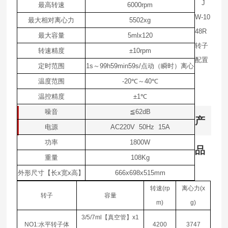
J
最高转速
6000rpm
W-10
最大相对离心力
5502xg
48R
最大容量
5mlx120
转子
转速精度
±10rpm
配置
定时范围
1s
～
99h59min59s/
点动（瞬时）离心
温度范围
-20
℃
～
40
℃
温控精度
±1
℃
噪音
≦
62dB
产
电源
AC220V 50Hz 15A
功率
1800W
品
重量
108Kg
外形尺寸【长
x
宽
x
高】
666x698x515mm
转速
(rp
离心力
(x
转子
容量
m)
g)
3/5/7ml
【真空管】
x1
NO1:
水平转子体
4200
3747